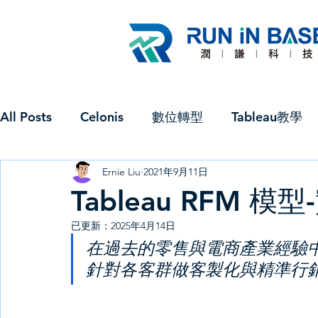
All Posts
Celonis
數位轉型
Tableau教學
Ernie Liu
2021年9月11日
商業分析
成功案例
ETL
IT 架構 & 資
Tableau RFM 
已更新：
2025年4月14日
RPA
政府科專補助
Webinar
在過去的零售與電商產業經驗
針對各客群做客製化與精準行