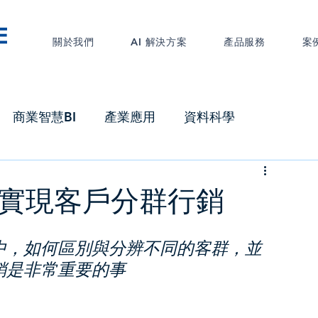
關於我們
AI 解決方案
產品服務
案
商業智慧BI
產業應用
資料科學
料安全
工業4.0
智慧製造
MES
報工
模型-實現客戶分群行銷
中，如何區別與分辨不同的客群，並
銷是非常重要的事