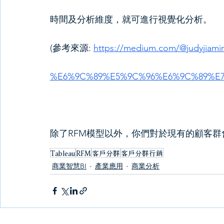
時間及分析維度，就可進行視覺化分析。
(參考來源: 
https://medium.com/@judyjiam
%E6%9C%89%E5%9C%96%E6%9C%89%E7%
除了RFM模型以外，你們對於現有的顧客群
Tableau
RFM
客戶分群
客戶分群行銷
商業智慧BI
產業應用
商業分析