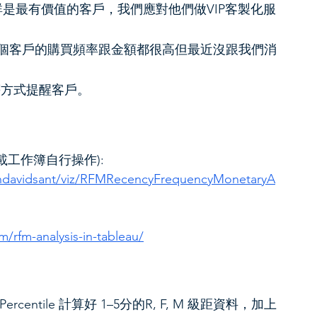
群是最有價值的客戶，我們應對他們做VIP客製化服
這個客戶的購買頻率跟金額都很高但最近沒跟我們消
等方式提醒客戶。
可下載工作簿自行操作):
ohndavidsant/viz/RFMRecencyFrequencyMonetaryA
om/rfm-analysis-in-tableau/
rcentile 計算好 1–5分的R, F, M 級距資料，加上