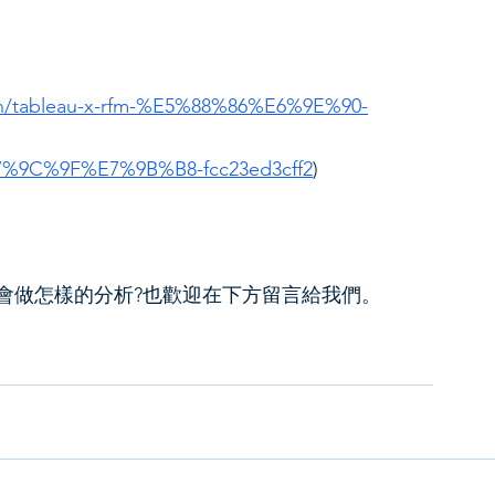
in/tableau-x-rfm-%E5%88%86%E6%9E%90-
9C%9F%E7%9B%B8-fcc23ed3cff2
)
會做怎樣的分析?也歡迎在下方留言給我們。