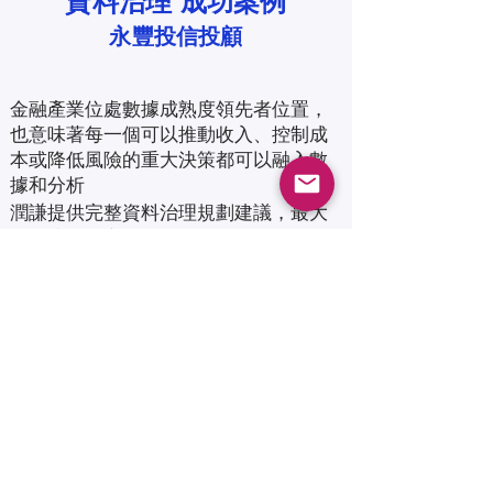
資料治理 成功案例
永豐投信投顧
​金融產業位處數據成熟度領先者位置，
也意味著每一個可以推動收入、控制成
本或降低風險的重大決策都可以融入數
據和分析
​潤謙提供完整資料治理規劃建議，最大
化保障資料安全，並參考國內外法規以
最高規格建議資料加密，以確保
在使用
有關收入，成本和預算績效的完整財務
儀表板同時，能夠查看整個組織的實時
財務績效，又可以完全合規