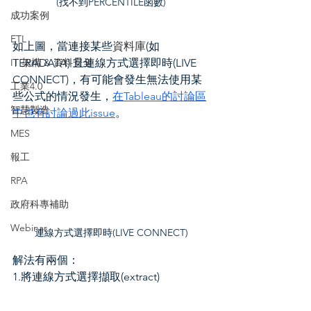
(找不到PERCENTILE函數)
成功案例
ETL
如上圖，當連接某些
資料庫
(如 
TERADATA) 且連線方式選擇即時(LIVE 
IT 架構 & 資料安全
CONNECT)，有可能會發生無法使用某
工業4.0
些公式的情況發生，
在Tableau的討論區
智慧製造
中也有討論過此issue
。
MES
報工
RPA
政府科專補助
Webinar
連線方式選擇即時(LIVE CONNECT)
解法有兩個：
1.將連線方式選擇擷取(extract)