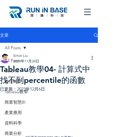
文章
All Posts
Ernie Liu
All Posts
2021年11月24日
Tableau教學04- 計算式中
Celonis
找不到percentile的函數
數位轉型
已更新：
2023年12月6日
Tableau教學
商業智慧BI
產業應用
資料科學
商業分析