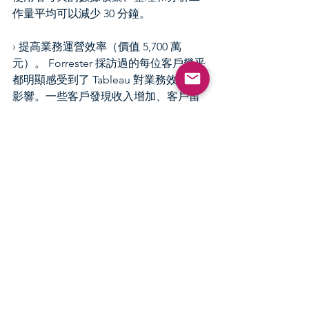
作量平均可以減少 30 分鐘。
› 提高業務運營效率（價值 5,700 萬
元）。 Forrester 採訪過的每位客戶幾乎
都明顯感受到了 Tableau 對業務效率的
影響。一些客戶發現收入增加、客戶留
存率提高、運輸公司的燃油成本降低、
管理複雜車隊的公司的折舊成本降低。
› 減少採購其他軟體（價值 210萬元）。 
經歷為期至少三年的時間，Tableau 採用
率提高後，這些受訪公司無需再繼續其
他訂閱軟體，Tableau具備完整分析平台
功能，這些軟體工具變得多餘，或者被
Tableau 中的功能取而代之。
2.成本