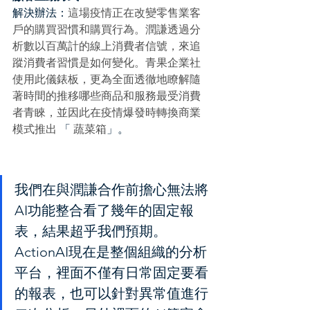
解決辦法：
這場疫情正在改變零售業客
戶的購買習慣和購買行為。潤謙透過分
析數以百萬計的線上消費者信號，來追
蹤消費者習慣是如何變化。青果企業社
使用此儀錶板，更為全面透徹地瞭解隨
著時間的推移哪些商品和服務最受消費
者青睞，並因此在疫情爆發時轉換商業
模式推出
 「 
蔬菜箱
」。
我們在與潤謙合作前擔心無法將
AI功能整合看了幾年的固定報
表，結果超乎我們預期。
ActionAI現在是整個組織的分析
平台，裡面不僅有日常固定要看
的報表，也可以針對異常值進行