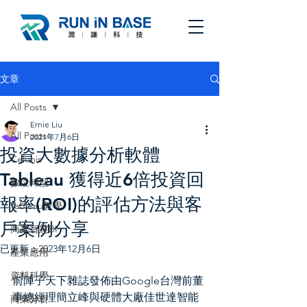
文章
All Posts
Ernie Liu
All Posts
2021年7月6日
投資大數據分析軟體
Celonis
Tableau 獲得近6倍投資回
數位轉型
報率(ROI)的評估方法與客
Tableau教學
戶案例分享
商業智慧BI
已更新：
2023年12月6日
產業應用
資料科學
前陣子天下雜誌發佈由Google台灣前董
事總經理簡立峰與硬體大廠佳世達智能
商業分析