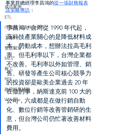
事業群總經理李昌鴻的
從一張財務報表
成功案例
談策略專訪
：
ETL
李昌鴻：台灣從 1990 年代起，
IT 架構 & 資料安全
高科技產業關心的是降低材料成
工業4.0
本、勞動成本，想辦法拉高毛利
智慧製造
率。但毛利率以下，台灣企業都
MES
不改善。毛利率以外如管理、銷
報工
售、研發等產生公司核心競爭力
RPA
的投資卻是歐美企業過去 20 年
政府科專補助
在做的事，納斯達克前 100 大的
Webinar
公司，六成都是在做行銷自動
化、數位行銷等改善管銷研的生
意，但台灣公司仍忙著改善材料
費用。