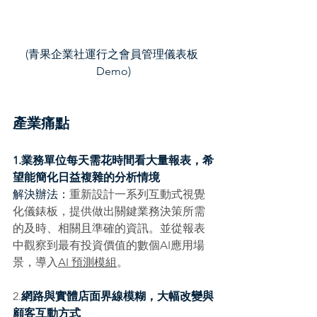
(青果企業社運行之會員管理儀表板 
Demo)
產業痛點
1.業務單位每天需花時間看大量報表，希
望能簡化日益複雜的分析情境
解決辦法：
重新設計一系列互動式視覺
化儀錶板，提供做出關鍵業務決策所需
的及時、相關且準確的資訊。並從報表
中觀察到最有投資價值的數個AI應用場
景，導入
AI 預測模組
。
2.
​網路與實體店面界線模糊，大幅改變與
顧客互動方式