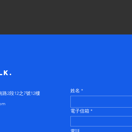
lk.
姓名
2段12之7號12樓
com
電子信箱
電話